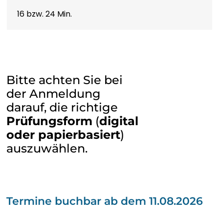
16 bzw. 24 Min.
मराठी
МОНГОЛ
ဗမာစာ
Bitte achten Sie bei
der Anmeldung
नेपाली
darauf, die richtige
Prüfungsform
(
digital
NORSK BOKMÅL
oder papierbasiert
)
auszuwählen.
پښتو
فارسی
Termine buchbar ab dem 11.08.2026
POLSKI