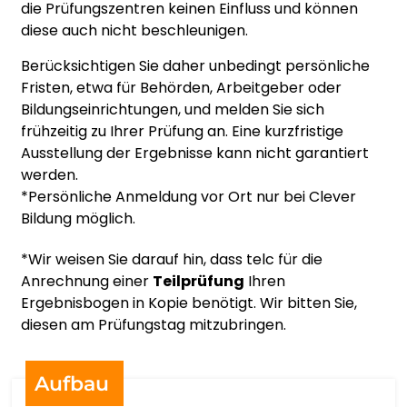
MAGYAR
die Prüfungszentren keinen Einfluss und können
diese auch nicht beschleunigen.
ÍSLENSKA
Berücksichtigen Sie daher unbedingt persönliche
Fristen, etwa für Behörden, Arbeitgeber oder
IGBO
Bildungseinrichtungen, und melden Sie sich
frühzeitig zu Ihrer Prüfung an. Eine kurzfristige
Ausstellung der Ergebnisse kann nicht garantiert
BAHASA INDONESIA
werden.
*Persönliche Anmeldung vor Ort nur bei Clever
GAEILGE
Bildung möglich.
ITALIANO
*Wir weisen Sie darauf hin, dass telc für die
Anrechnung einer
Teilprüfung
Ihren
Ergebnisbogen in Kopie benötigt. Wir bitten Sie,
日本語
diesen am Prüfungstag mitzubringen.
BASA JAWA
Aufbau
ಕನ್ನಡ