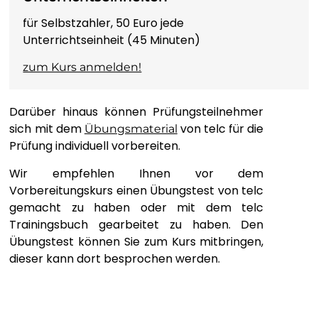
KISWAHILI
für Selbstzahler, 50 Euro jede
Unterrichtseinheit (45 Minuten)
SVENSKA
zum Kurs anmelden!
ТОҶИКӢ
Darüber hinaus können Prüfungsteilnehmer
தமிழ்
sich mit dem
von telc für die
Übungsmaterial
Prüfung individuell vorbereiten.
తెలుగు
Wir empfehlen Ihnen vor dem
Vorbereitungskurs einen Übungstest von telc
ไทย
gemacht zu haben oder mit dem telc
Trainingsbuch gearbeitet zu haben. Den
Übungstest können Sie zum Kurs mitbringen,
TÜRKÇE
dieser kann dort besprochen werden.
УКРАЇНСЬКА