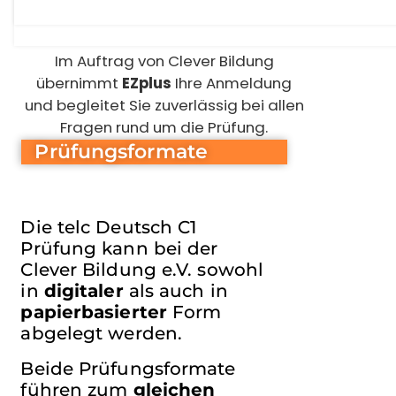
Lizenzinhaber und verantwortlich für
n
c
s
die telc Deutsch-Prüfungen.
繁體中文
h
c
u
h
Im Auftrag von Clever Bildung
t
u
CORSU
übernimmt
EZplus
Ihre Anmeldung
z
t
und begleitet Sie zuverlässig bei allen
*
z
HRVATSKI
*
Fragen rund um die Prüfung.
Prüfungsformate
ČEŠTINA‎
DANSK
Die
telc
Deutsch C1
Prüfung kann bei der
NEDERLANDS
Clever Bildung e.V. sowohl
in
digitaler
als auch in
papierbasierter
Form
ENGLISH
abgelegt werden.
ESPERANTO
Beide Prüfungsformate
führen zum
gleichen