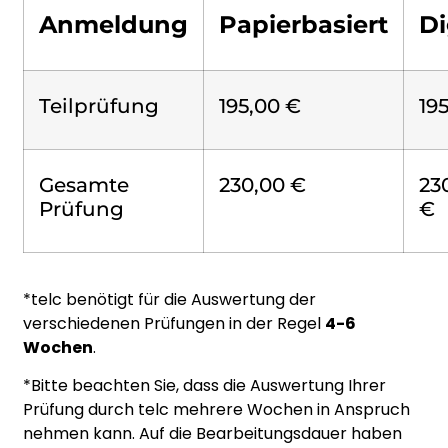
ΕΛΛΗΝΙΚΆ
Anmeldung
Papierbasiert
Di
ગુજરાતી
Teilprüfung
195,00 €
19
KREYOL AYISYEN
HARSHEN HAUSA
Gesamte
230,00 €
23
Prüfung
€
ŌLELO HAWAIʻI
עִבְרִית
*telc benötigt für die Auswertung der
verschiedenen Prüfungen in der Regel
4-6
हिन्दी
Wochen
.
*Bitte beachten Sie, dass die Auswertung Ihrer
HMONG
Prüfung durch telc mehrere Wochen in Anspruch
nehmen kann. Auf die Bearbeitungsdauer haben