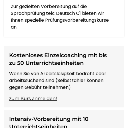
SHONA
Zur gezielten Vorbereitung auf die
Sprachprüfung telc Deutsch C1 bieten wir
Ihnen spezielle Prüfungsvorbereitungskurse
سنڌي
an.
සිංහල
SLOVENČINA
Kostenloses Einzelcoaching mit bis
zu 50 Unterrichtseinheiten
SLOVENŠČINA
Wenn Sie von Arbeitslosigkeit bedroht oder
arbeitssuchend sind (Selbstzahler können
AFSOOMAALI
gegen Gebühr teilnehmen)
zum Kurs anmelden!
ESPAÑOL
BASA SUNDA
Intensiv-Vorbereitung mit 10
Unterrichtseinheiten