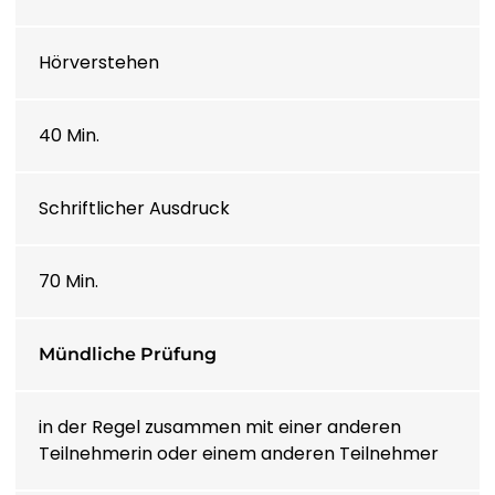
LIETUVIŲ KALBA
Hörverstehen
LËTZEBUERGESCH
40 Min.
МАКЕДОНСКИ ЈАЗИК
Schriftlicher Ausdruck
MALAGASY
70 Min.
BAHASA MELAYU
മലയാളം
Mündliche Prüfung
MALTESE
in der Regel zusammen mit einer anderen
Teilnehmerin oder einem anderen Teilnehmer
TE REO MĀORI