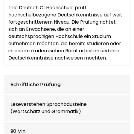
telc Deutsch C1 Hochschule prüft
hochschulbezogene Deutschkenntnisse auf weit
ҚАЗАҚ ТІЛІ
fortgeschrittenem Niveau. Die Prüfung richtet
sich an Erwachsene, die an einer
ភាសាខ្មែរ
deutschsprachigen Hochschule ein Studium
aufnehmen möchten, die bereits studieren oder
한국어
in einem akademischen Beruf arbeiten und ihre
Deutschkenntnisse nachweisen möchten.
КЫРГЫЗЧА
Schriftliche Prüfung
ພາສາລາວ
Leseverstehen Sprachbausteine
(Wortschatz und Grammatik)
LATIN
LATVIEŠU VALODA
90 Min.