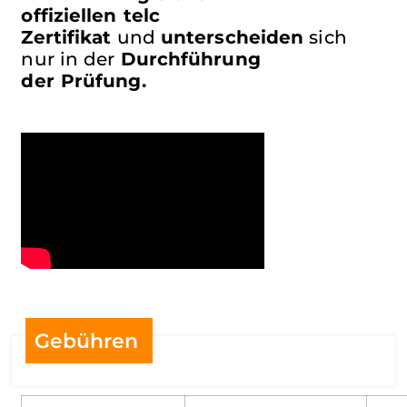
offiziellen
telc
EESTI
Zertifikat
und
unterscheiden
sich
nur in der
Durchführung
FILIPINO
der Prüfung.
SUOMI
FRANÇAIS
FRYSK
GALEGO
ᲥᲐᲠᲗᲣᲚᲘ
Gebühren
DEUTSCH