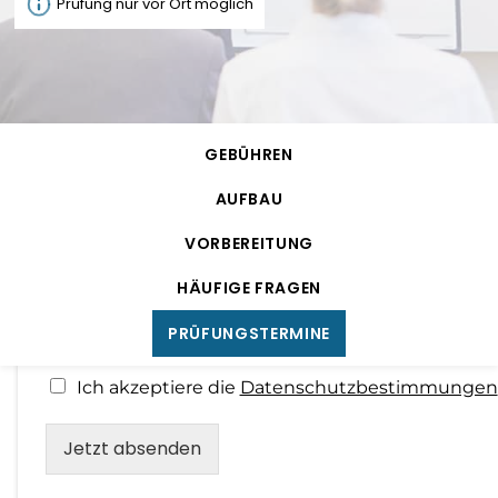
N
Prüfung nur vor Ort möglich
V
N
m
a
o
a
БЕЛАРУСКАЯ МОВА
T
E
e
V
N
m
r
c
o
e
a
-
*
T
E
e
n
h
r
c
l
M
e
a
n
-
*
n
বাংলা
h
N
m
e
a
a
l
M
a
n
e
m
a
f
i
N
m
e
a
a
e
c
e
o
m
l
GEBÜHREN
a
f
i
BOSANSKI
e
h
n
*
c
o
l
r
AUFBAU
h
n
*
i
r
БЪЛГАРСКИ
c
VORBEREITUNG
i
h
Berechtigungsschein - Upload
c
CATALÀ
t
HÄUFIGE FRAGEN
h
Berechtigungsschein - Upload
t
PRÜFUNGSTERMINE
Kostenlose Teilnahme mit Berechtigungsschein
CEBUANO
Kostenlose Teilnahme mit Berechtigungsschein
D
telc Deutsch-Prüfung mit
Ich akzeptiere die
Datenschutzbestimmungen
CHICHEWA
a
D
Ich akzeptiere die
Datenschutzbestimmungen
Clever Bildung e.V.
t
a
Jetzt absenden
e
t
简体中文
Clever Bildung e.V.
ist offizieller
n
Jetzt absenden
e
s