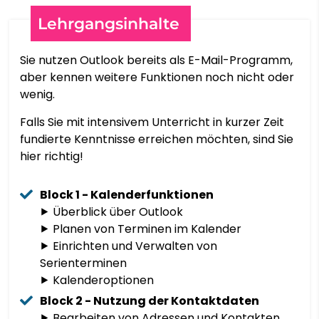
Lehrgangsinhalte
ҚАЗАҚ ТІЛІ
Sie nutzen Outlook bereits als E-Mail-Programm,
ភាសាខ្មែរ
aber kennen weitere Funktionen noch nicht oder
wenig.
한국어
Falls Sie mit intensivem Unterricht in kurzer Zeit
fundierte Kenntnisse erreichen möchten, sind Sie
hier richtig!
КЫРГЫЗЧА
Block 1 - Kalenderfunktionen
⯈ Überblick über Outlook
⯈ Planen von Terminen im Kalender
ພາສາລາວ
⯈ Einrichten und Verwalten von
Serienterminen
LATIN
⯈ Kalenderoptionen
Block 2 - Nutzung der Kontaktdaten
LATVIEŠU VALODA
⯈ Bearbeiten von Adressen und Kontakten