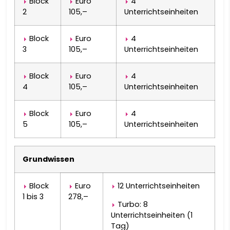
Block
Euro
4
2
105,–
Unterrichtseinheiten
PORTUGUÊS
Block
Euro
4
ਪੰਜਾਬੀ
3
105,–
Unterrichtseinheiten
ROMÂNĂ
Block
Euro
4
4
105,–
Unterrichtseinheiten
РУССКИЙ
Block
Euro
4
5
105,–
Unterrichtseinheiten
SAMOAN
GÀIDHLIG
Grundwissen
СРПСКИ ЈЕЗИК
Block
Euro
12 Unterrichtseinheiten
1 bis 3
278,–
Turbo: 8
SESOTHO
Unterrichtseinheiten (1
Tag)