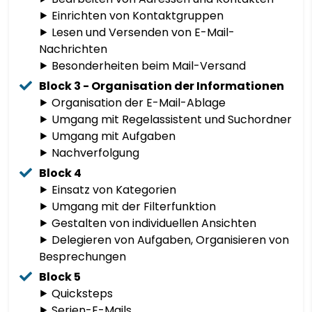
⯈ Einrichten von Kontaktgruppen
LIETUVIŲ KALBA
⯈ Lesen und Versenden von E-Mail-
Nachrichten
⯈ Besonderheiten beim Mail-Versand
LËTZEBUERGESCH
Block 3 - Organisation der Informationen
⯈ Organisation der E-Mail-Ablage
МАКЕДОНСКИ ЈАЗИК
⯈ Umgang mit Regelassistent und Suchordner
⯈ Umgang mit Aufgaben
MALAGASY
⯈ Nachverfolgung
Block 4
BAHASA MELAYU
⯈ Einsatz von Kategorien
⯈ Umgang mit der Filterfunktion
മലയാളം
⯈ Gestalten von individuellen Ansichten
⯈ Delegieren von Aufgaben, Organisieren von
Besprechungen
MALTESE
Block 5
⯈ Quicksteps
TE REO MĀORI
⯈ Serien-E-Mails