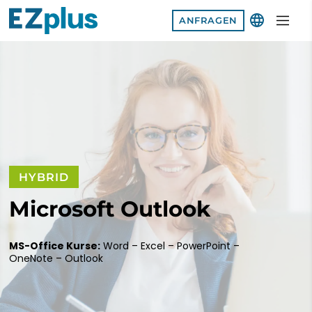
ANFRAGEN
SPRACHE
AFRIKAANS
SHQIP
አማርኛ
HYBRID
العربية
Microsoft Outlook
ՀԱՅԵՐԵՆ
MS-Office Kurse:
Word – Excel – PowerPoint –
OneNote – Outlook
AZƏRBAYCAN DILI
EUSKARA