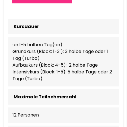
اردو
O‘ZBEKCHA
Kursdauer
TIẾNG VIỆT
an 1-5 halben Tag(en)
CYMRAEG
Grundkurs (Block: 1-3 ): 3 halbe Tage oder 1
Tag (Turbo)
ISIXHOSA
Aufbaukurs (Block: 4-5): 2 halbe Tage
Intensivkurs (Block: 1-5): 5 halbe Tage oder 2
Tage (Turbo)
יידיש
YORÙBÁ
Maximale Teilnehmerzahl
ZULU
12 Personen