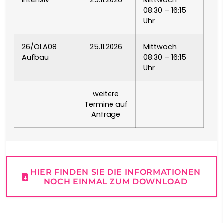
Intensiv
25.11.2026
Mittwoch
MAGYAR
08:30 – 16:15
Uhr
ÍSLENSKA
26/OLA08
25.11.2026
Mittwoch
IGBO
Aufbau
08:30 – 16:15
Uhr
BAHASA INDONESIA
weitere
Termine auf
GAEILGE
Anfrage
ITALIANO
日本語
HIER FINDEN SIE DIE INFORMATIONEN
NOCH EINMAL ZUM DOWNLOAD
BASA JAWA
ಕನ್ನಡ