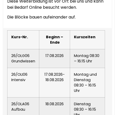
Diese Weiterbildung ist vor Ort bei uns und kann
EESTI
bei Bedarf Online besucht werden.
Die Blöcke bauen aufeinander auf.
FILIPINO
SUOMI
Kurs-Nr.
Beginn –
Kurszeiten
Ende
FRANÇAIS
26/OLG06
17.08.2026
Montag 08:30
Grundwissen
– 16:15 Uhr
FRYSK
26/OLI06
17.08.2026-
Montag und
GALEGO
Intensiv
18.08.2026
Dienstag
08:30 – 16:15
ᲥᲐᲠᲗᲣᲚᲘ
Uhr
DEUTSCH
26/OLA06
18.08.2026
Dienstag
Aufbau
08:30 – 16:15
Uhr