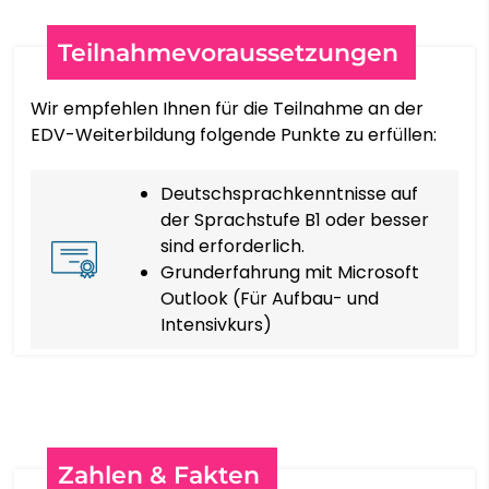
KISWAHILI
Teilnahmevoraussetzungen
SVENSKA
Wir empfehlen Ihnen für die Teilnahme an der
ТОҶИКӢ
EDV-Weiterbildung folgende Punkte zu erfüllen:
தமிழ்
Deutschsprachkenntnisse auf
der Sprachstufe B1 oder besser
sind erforderlich.
తెలుగు
Grunderfahrung mit Microsoft
Outlook (Für Aufbau- und
ไทย
Intensivkurs)
TÜRKÇE
УКРАЇНСЬКА
Zahlen & Fakten