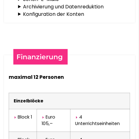
⯈ Archivierung und Datenreduktion
मराठी
⯈ Konfiguration der Konten
МОНГОЛ
ဗမာစာ
Finanzierung
नेपाली
maximal 12 Personen
NORSK BOKMÅL
پښتو
Einzelblöcke
فارسی
Block 1
Euro
4
105,–
Unterrichtseinheiten
POLSKI