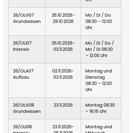
ΕΛΛΗΝΙΚΆ
26/OLG07
26.10.2026-
Mo / Di / Do
ગુજરાતી
Grundwissen
29.10.2026
08:30 – 12:00
Uhr
KREYOL AYISYEN
26/OLI07
26.10.2026-
Mo / Di / Do /
Intensiv
03.11.2026
Mo / Di 08:30
HARSHEN HAUSA
– 12:00 Uhr
ŌLELO HAWAIʻI
26/OLA07
02.11.2026-
Montag und
Aufbau
03.11.2026
Dienstag
08:30 – 12:00
עִבְרִית
Uhr
हिन्दी
26/OLG08
23.11.2026
Montag 08:30
Grundwissen
– 16:15 Uhr
HMONG
26/OLI08
23.11.2026-
Montag und