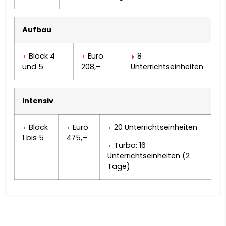
SHONA
Aufbau
سنڌي
Block 4
Euro
8
සිංහල
und 5
208,–
Unterrichtseinheiten
SLOVENČINA
Intensiv
SLOVENŠČINA
Block
Euro
20 Unterrichtseinheiten
1 bis 5
475,–
Turbo: 16
AFSOOMAALI
Unterrichtseinheiten (2
Tage)
ESPAÑOL
BASA SUNDA