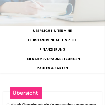
БЕЛАРУСКАЯ МОВА
বাংলা
ÜBERSICHT & TERMINE
BOSANSKI
LEHRGANGSINHALTE & ZIELE
БЪЛГАРСКИ
FINANZIERUNG
TEILNAHMEVORAUSSETZUNGEN
CATALÀ
ZAHLEN & FAKTEN
CEBUANO
CHICHEWA
Übersicht
简体中文
Outlook übernimmt als Organisationsprogramm