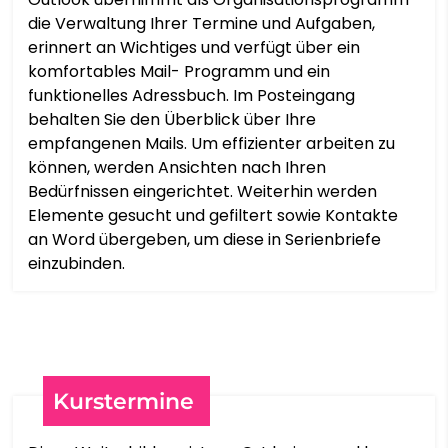
die Verwaltung Ihrer Termine und Aufgaben,
繁體中文
erinnert an Wichtiges und verfügt über ein
komfortables Mail- Programm und ein
CORSU
funktionelles Adressbuch. Im Posteingang
behalten Sie den Überblick über Ihre
HRVATSKI
empfangenen Mails. Um effizienter arbeiten zu
können, werden Ansichten nach Ihren
Bedürfnissen eingerichtet. Weiterhin werden
ČEŠTINA‎
Elemente gesucht und gefiltert sowie Kontakte
an Word übergeben, um diese in Serienbriefe
DANSK
einzubinden.
NEDERLANDS
ENGLISH
Kurstermine
ESPERANTO