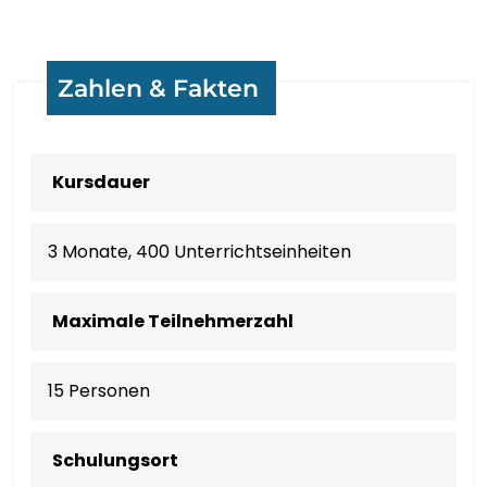
SHONA
سنڌي
Zahlen & Fakten
සිංහල
Kursdauer
SLOVENČINA
3 Monate, 400 Unterrichtseinheiten
SLOVENŠČINA
AFSOOMAALI
Maximale Teilnehmerzahl
ESPAÑOL
15 Personen
BASA SUNDA
Schulungsort