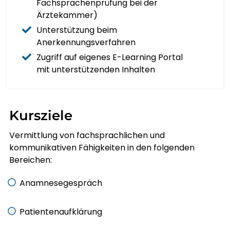
MAGYAR
Fachsprachenprüfung bei der
Ärztekammer)
Unterstützung beim
ÍSLENSKA
Anerkennungsverfahren
Zugriff auf eigenes E-Learning Portal
IGBO
mit unterstützenden Inhalten
BAHASA INDONESIA
Kursziele
GAEILGE
Vermittlung von fachsprachlichen und
ITALIANO
kommunikativen Fähigkeiten in den folgenden
Bereichen:
日本語
Anamnesegespräch
BASA JAWA
Patientenaufklärung
ಕನ್ನಡ