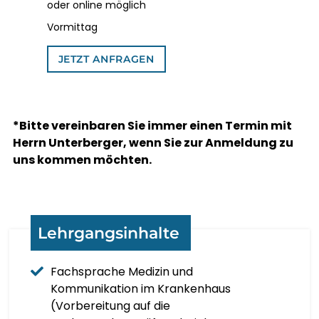
oder online möglich
ΕΛΛΗΝΙΚΆ
Vormittag
ગુજરાતી
JETZT ANFRAGEN
KREYOL AYISYEN
*Bitte vereinbaren Sie immer einen Termin mit
HARSHEN HAUSA
Herrn Unterberger, wenn Sie zur Anmeldung zu
uns kommen möchten.
ŌLELO HAWAIʻI
עִבְרִית
Lehrgangsinhalte
हिन्दी
Fachsprache Medizin und
HMONG
Kommunikation im Krankenhaus
(Vorbereitung auf die