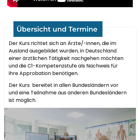
繁體中文
CORSU
Übersicht und Termine
Der Kurs richtet sich an Ärzte/-innen, die im
HRVATSKI
Ausland ausgebildet wurden, in Deutschland
einer ärztlichen Tätigkeit nachgehen möchten
ČEŠTINA‎
und die C1-Kompetenzstufe als Nachweis für
ihre Approbation benötigen.
DANSK
Der Kurs bereitet in allen Bundesländern vor
und eine Teilnahme aus anderen Bundesländern
NEDERLANDS
ist möglich.
ENGLISH
ESPERANTO