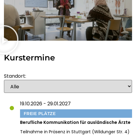
EESTI
FILIPINO
SUOMI
FRANÇAIS
Kurstermine
FRYSK
Standort:
GALEGO
19.10.2026 - 29.01.2027
ᲥᲐᲠᲗᲣᲚᲘ
FREIE PLÄTZE
Berufliche Kommunikation für ausländische Ärzte
DEUTSCH
Teilnahme in Präsenz in Stuttgart (Wildunger Str. 4)