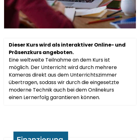
LIETUVIŲ KALBA
LËTZEBUERGESCH
Dieser Kurs wird als interaktiver Online- und
МАКЕДОНСКИ ЈАЗИК
Präsenzkurs angeboten.
Eine weltweite Teilnahme an dem Kurs ist
MALAGASY
möglich. Der Unterricht wird durch mehrere
Kameras direkt aus dem Unterrichtszimmer
übertragen, sodass wir durch die eingesetzte
BAHASA MELAYU
moderne Technik auch bei dem Onlinekurs
einen Lernerfolg garantieren können.
മലയാളം
MALTESE
TE REO MĀORI
Finanzierung