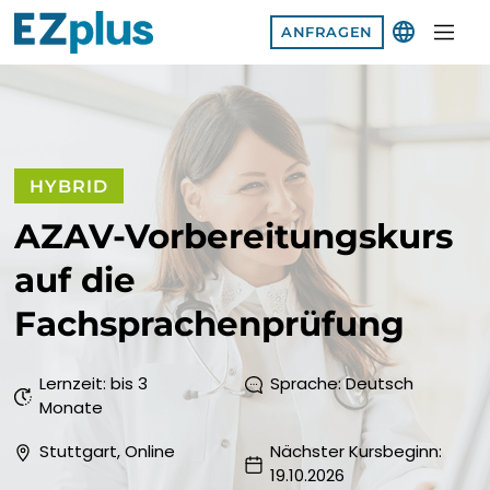
ANFRAGEN
SPRACHE
AFRIKAANS
SHQIP
HYBRID
AZAV-Vorbereitungskurs
አማርኛ
auf die
العربية
Fachsprachenprüfung
ՀԱՅԵՐԵՆ
Lernzeit: bis 3
Sprache: Deutsch
Monate
AZƏRBAYCAN DILI
Stuttgart, Online
Nächster Kursbeginn:
EUSKARA
19.10.2026