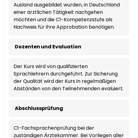
اردو
Ausland ausgebildet wurden, in Deutschland
einer ärztlichen Tätigkeit nachgehen
O‘ZBEKCHA
möchten und die C1-Kompetenzstufe als
Nachweis für ihre Approbation benötigen.
TIẾNG VIỆT
Dozenten und Evaluation
CYMRAEG
Der Kurs wird von qualifizierten
ISIXHOSA
Sprachlehrern durchgeführt. Zur Sicherung
der Qualität wird der Kurs in regelmäßigen
יידיש
Abständen von den Teilnehmenden evaluiert.
YORÙBÁ
Abschlussprüfung
ZULU
C1-Fachsprachenprüfung bei der
zuständigen Ärztekammer. Bei Vorliegen aller