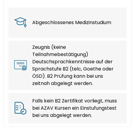
PORTUGUÊS
Abgeschlossenes Medizinstudium
ਪੰਜਾਬੀ
ROMÂNĂ
Zeugnis (keine
Teilnahmebestätigung)
РУССКИЙ
Deutschsprachkenntnisse auf der
Sprachstufe B2 (telc, Goethe oder
SAMOAN
ÖSD). B2 Prüfung kann bei uns
zeitnah abgelegt werden.
GÀIDHLIG
Falls kein B2 Zertifikat vorliegt, muss
СРПСКИ ЈЕЗИК
bei AZAV Kursen ein Einstufungstest
bei uns abgelegt werden.
SESOTHO