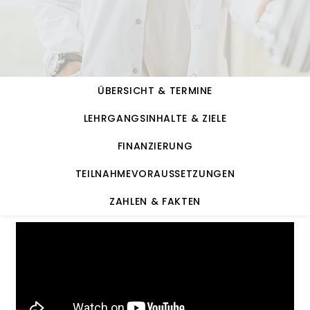
БЕЛАРУСКАЯ МОВА
বাংলা
ÜBERSICHT & TERMINE
BOSANSKI
LEHRGANGSINHALTE & ZIELE
БЪЛГАРСКИ
FINANZIERUNG
TEILNAHMEVORAUSSETZUNGEN
CATALÀ
ZAHLEN & FAKTEN
CEBUANO
CHICHEWA
简体中文