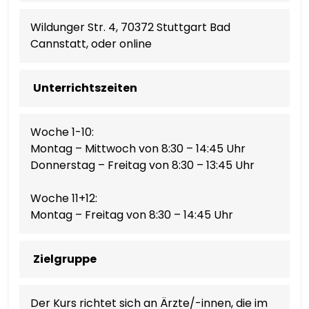
KISWAHILI
Wildunger Str. 4, 70372 Stuttgart Bad
Cannstatt, oder online
SVENSKA
ТОҶИКӢ
Unterrichtszeiten
தமிழ்
Woche 1-10:
Montag – Mittwoch von 8:30 – 14:45 Uhr
తెలుగు
Donnerstag – Freitag von 8:30 – 13:45 Uhr
ไทย
Woche 11+12:
Montag – Freitag von 8:30 – 14:45 Uhr
TÜRKÇE
Zielgruppe
УКРАЇНСЬКА
Der Kurs richtet sich an Ärzte/-innen, die im