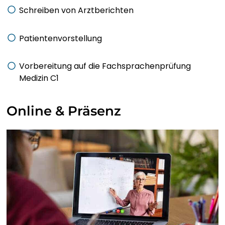
Schreiben von Arztberichten
ҚАЗАҚ ТІЛІ
Patientenvorstellung
ភាសាខ្មែរ
Vorbereitung auf die Fachsprachenprüfung
Medizin C1
한국어
Online & Präsenz
КЫРГЫЗЧА
ພາສາລາວ
LATIN
LATVIEŠU VALODA