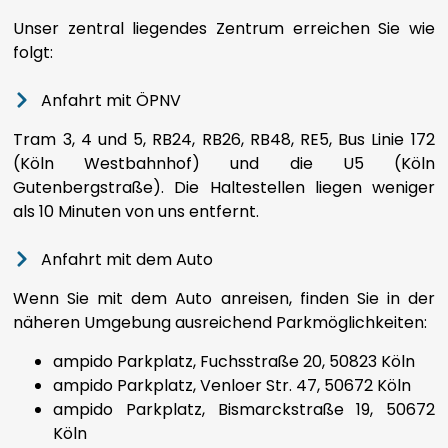
EESTI
Unser zentral liegendes Zentrum erreichen Sie wie
folgt:
FILIPINO
Anfahrt mit ÖPNV
SUOMI
Tram 3, 4 und 5, RB24, RB26, RB48, RE5, Bus Linie 172
(Köln Westbahnhof) und die U5 (Köln
FRANÇAIS
Gutenbergstraße). Die Haltestellen liegen weniger
als 10 Minuten von uns entfernt.
FRYSK
Anfahrt mit dem Auto
GALEGO
Wenn Sie mit dem Auto anreisen, finden Sie in der
näheren Umgebung ausreichend Parkmöglichkeiten:
ᲥᲐᲠᲗᲣᲚᲘ
ampido Parkplatz, Fuchsstraße 20, 50823 Köln
ampido Parkplatz, Venloer Str. 47, 50672 Köln
DEUTSCH
ampido Parkplatz, Bismarckstraße 19, 50672
Köln