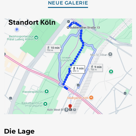
NEUE GALERIE
繁體中文
CORSU
HRVATSKI
ČEŠTINA‎
DANSK
NEDERLANDS
ENGLISH
ESPERANTO
Die Lage