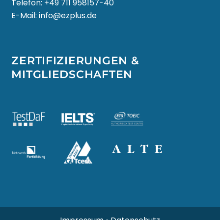
Telefon:
+49 711 958157-40
E-Mail:
info@ezplus.de
LIETUVIŲ KALBA
LËTZEBUERGESCH
ZERTIFIZIERUNGEN &
MITGLIEDSCHAFTEN
МАКЕДОНСКИ ЈАЗИК
MALAGASY
BAHASA MELAYU
മലയാളം
MALTESE
TE REO MĀORI