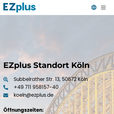
SPRACHE
AFRIKAANS
SHQIP
አማርኛ
EZplus Standort Köln
العربية
Subbelrather Str. 13, 50672 Köln
ՀԱՅԵՐԵՆ
+49 711 958157-40
koeln@ezplus.de
AZƏRBAYCAN DILI
EUSKARA
Öffnungszeiten: