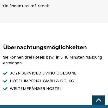
ΕΛΛΗΝΙΚΆ
Sie finden uns im 1. Stock.
ગુજરાતી
KREYOL AYISYEN
HARSHEN HAUSA
Übernachtungsmöglichkeiten
ŌLELO HAWAIʻI
Sie können drei Hotels bzw. in 5-10 Minuten fußläufig
erreichen:
עִבְרִית
JOYN SERVICED LIVING COLOGNE
HOTEL IMPERIAL GMBH & CO. KG
हिन्दी
WELTEMPFÄNGER HOSTEL
HMONG
Top