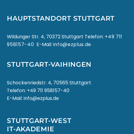
MAGYAR
HAUPTSTANDORT STUTTGART
ÍSLENSKA
IGBO
Wildunger Str. 4, 70372 Stuttgart Telefon:
+49 711
958157-40
E-Mail:
info@ezplus.de
BAHASA INDONESIA
STUTTGART-VAIHINGEN
GAEILGE
Schockenriedstr. 4, 70565 Stuttgart
ITALIANO
Telefon:
+49 711 958157-40
E-Mail:
info@ezplus.de
日本語
BASA JAWA
STUTTGART-WEST
IT-AKADEMIE
ಕನ್ನಡ