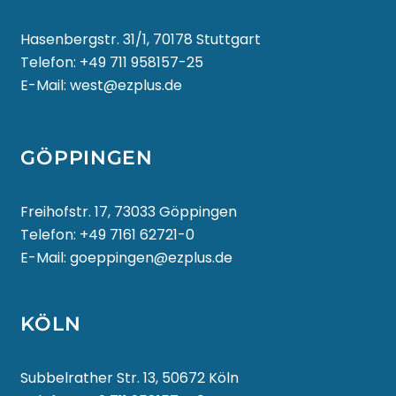
Hasenbergstr. 31/1, 70178 Stuttgart
ҚАЗАҚ ТІЛІ
Telefon:
+49 711 958157-25
E-Mail:
west@ezplus.de
ភាសាខ្មែរ
한국어
GÖPPINGEN
Freihofstr. 17, 73033 Göppingen
Telefon:
+49 7161 62721-0
КЫРГЫЗЧА
E-Mail:
goeppingen@ezplus.de
ພາສາລາວ
KÖLN
LATIN
Subbelrather Str. 13, 50672 Köln
LATVIEŠU VALODA