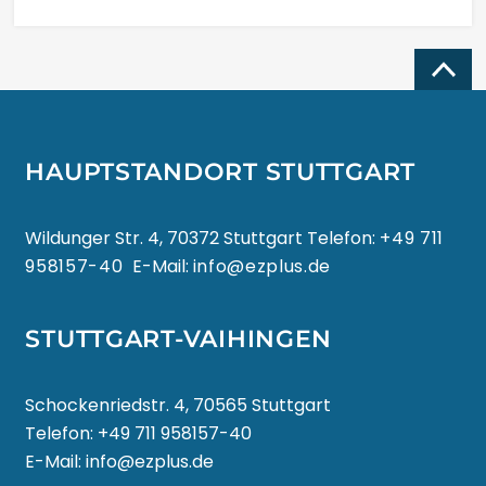
ҚАЗАҚ ТІЛІ
Top
ភាសាខ្មែរ
HAUPTSTANDORT STUTTGART
한국어
Wildunger Str. 4, 70372 Stuttgart Telefon:
+49 711
958157-40
E-Mail:
info@ezplus.de
КЫРГЫЗЧА
STUTTGART-VAIHINGEN
ພາສາລາວ
Schockenriedstr. 4, 70565 Stuttgart
LATIN
Telefon:
+49 711 958157-40
E-Mail:
info@ezplus.de
LATVIEŠU VALODA