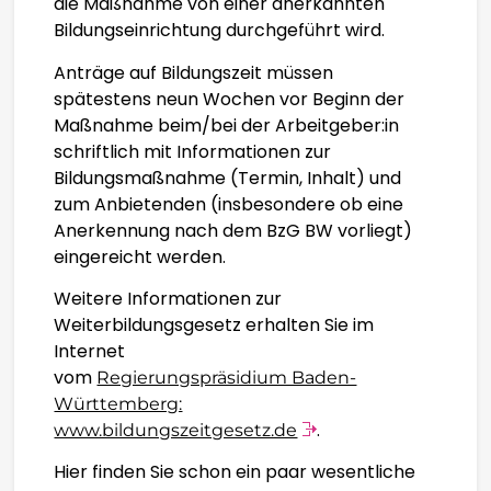
die Maßnahme von einer anerkannten
EESTI
Bildungseinrichtung durchgeführt wird.
Anträge auf Bildungszeit müssen
FILIPINO
spätestens neun Wochen vor Beginn der
Maßnahme beim/bei der Arbeitgeber:in
SUOMI
schriftlich mit Informationen zur
Bildungsmaßnahme (Termin, Inhalt) und
FRANÇAIS
zum Anbietenden (insbesondere ob eine
Anerkennung nach dem BzG BW vorliegt)
eingereicht werden.
FRYSK
Weitere Informationen zur
GALEGO
Weiterbildungsgesetz erhalten Sie im
Internet
vom
Regierungspräsidium Baden-
ᲥᲐᲠᲗᲣᲚᲘ
Württemberg:
.
www.bildungszeitgesetz.de
DEUTSCH
Hier finden Sie schon ein paar wesentliche