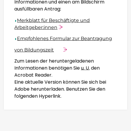
Informationen und einen am Bildschirm
ΕΛΛΗΝΙΚΆ
ausfüllbaren Antrag:
ગુજરાતી
Merkblatt für Beschäftigte und
Arbeitgeber:innen
KREYOL AYISYEN
Empfohlenes Formular zur Beantragung
von Bildungszeit
HARSHEN HAUSA
Zum Lesen der heruntergeladenen
Informationen benötigen Sie
u. U.
den
ŌLELO HAWAIʻI
Acrobat Reader.
Eine aktuelle Version können Sie sich bei
עִבְרִית
Adobe herunterladen. Benutzen Sie den
folgenden Hyperlink.
हिन्दी
HMONG