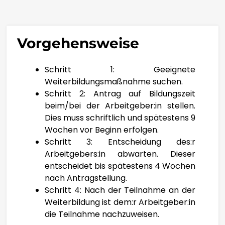
MAGYAR
ÍSLENSKA
Vorgehensweise
IGBO
Schritt 1: Geeignete
Weiterbildungsmaßnahme suchen.
BAHASA INDONESIA
Schritt 2: Antrag auf Bildungszeit
beim/bei der Arbeitgeber:in stellen.
GAEILGE
Dies muss schriftlich und spätestens 9
Wochen vor Beginn erfolgen.
ITALIANO
Schritt 3: Entscheidung des:r
Arbeitgebers:in abwarten. Dieser
entscheidet bis spätestens 4 Wochen
日本語
nach Antragstellung.
Schritt 4: Nach der Teilnahme an der
BASA JAWA
Weiterbildung ist dem:r Arbeitgeber:in
die Teilnahme nachzuweisen.
ಕನ್ನಡ