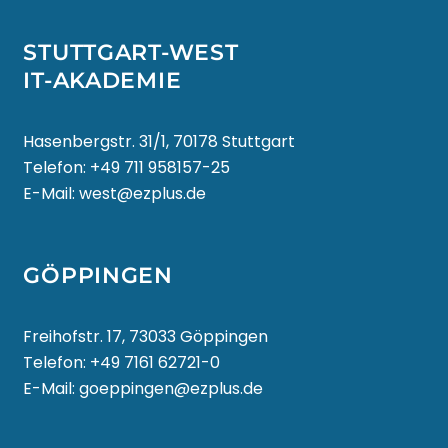
LIETUVIŲ KALBA
STUTTGART-WEST
IT-AKADEMIE
LËTZEBUERGESCH
Hasenbergstr. 31/1, 70178 Stuttgart
МАКЕДОНСКИ ЈАЗИК
Telefon:
+49 711 958157-25
E-Mail:
west@ezplus.de
MALAGASY
BAHASA MELAYU
GÖPPINGEN
മലയാളം
Freihofstr. 17, 73033 Göppingen
Telefon:
+49 7161 62721-0
MALTESE
E-Mail:
goeppingen@ezplus.de
TE REO MĀORI