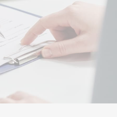
БЕЛАРУСКАЯ МОВА
বাংলা
BOSANSKI
БЪЛГАРСКИ
CATALÀ
CEBUANO
CHICHEWA
简体中文