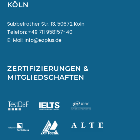
KÖLN
मराठी
Subbelrather Str. 13, 50672 Köln
МОНГОЛ
Telefon:
+49 711 958157-40
E-Mail:
info@ezplus.de
ဗမာစာ
नेपाली
ZERTIFIZIERUNGEN &
MITGLIEDSCHAFTEN
NORSK BOKMÅL
پښتو
فارسی
POLSKI